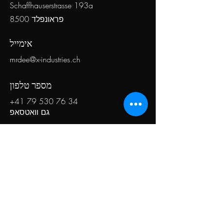
Schaffhauserstrasse 193a
8500 פראונפלד
אימייל
mrdee@x-industries.ch
מספר טלפון
+41 79 530 76 34
גם וואטסאפ
מדיה חברתית