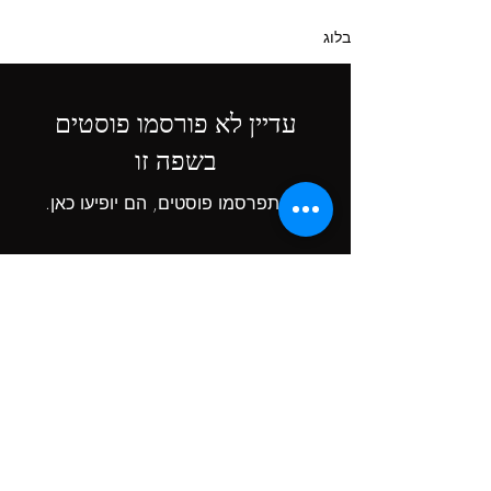
בלוג
עדיין לא פורסמו פוסטים
בשפה זו
כשיתפרסמו פוסטים, הם יופיעו כאן.
הגנת
מידע
Do Not Sell My Personal Information
mrdee@x-industries.ch