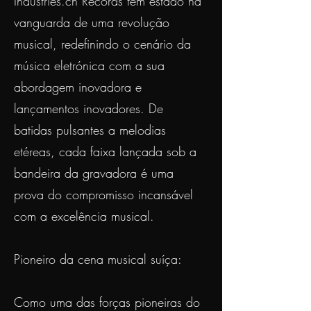
Industries.ch Records tem estado na
vanguarda de uma revolução
musical, redefinindo o cenário da
música eletrónica com a sua
abordagem inovadora e
lançamentos inovadores. De
batidas pulsantes a melodias
etéreas, cada faixa lançada sob a
bandeira da gravadora é uma
prova do compromisso incansável
com a excelência musical.
Pioneiro da cena musical suíça:
Como uma das forças pioneiras do