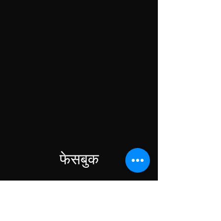
फेसबुक
डेटा