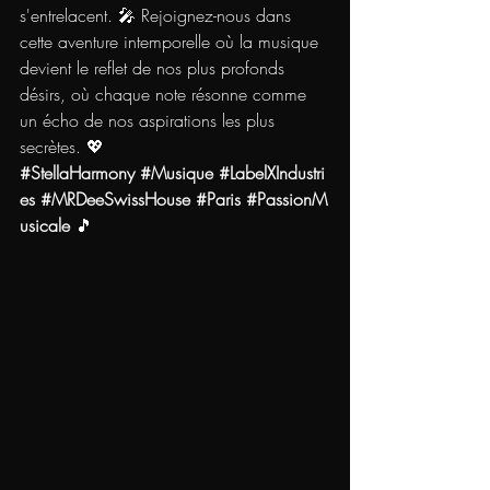
s'entrelacent. 🎤 Rejoignez-nous dans 
cette aventure intemporelle où la musique 
devient le reflet de nos plus profonds 
désirs, où chaque note résonne comme 
un écho de nos aspirations les plus 
secrètes. 💖 
#StellaHarmony
#Musique
#LabelXIndustri
es
#MRDeeSwissHouse
#Paris
#PassionM
usicale
 🎵