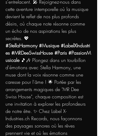
s'entrelacent. 🎤 Rejoignez-nous dans 
cette aventure intemporelle où la musique 
devient le reflet de nos plus profonds 
désirs, où chaque note résonne comme 
un écho de nos aspirations les plus 
secrètes. 💖 
#StellaHarmony
#Musique
#LabelXIndustri
es
#MRDeeSwissHouse
#Paris
#PassionM
usicale
 🎵🎶 Plongez dans un tourbillon 
d'émotions avec Stella Harmony, une 
muse dont la voix résonne comme une 
caresse pour l'âme ! 🌟 Portée par les 
arrangements magiques de "MR Dee 
Swiss House", chaque composition est 
une invitation à explorer les profondeurs 
de notre être. ✨ Chez Label 
X-
Industries.ch
 Records, nous façonnons 
des paysages sonores où les rêves 
prennent vie et où les émotions 