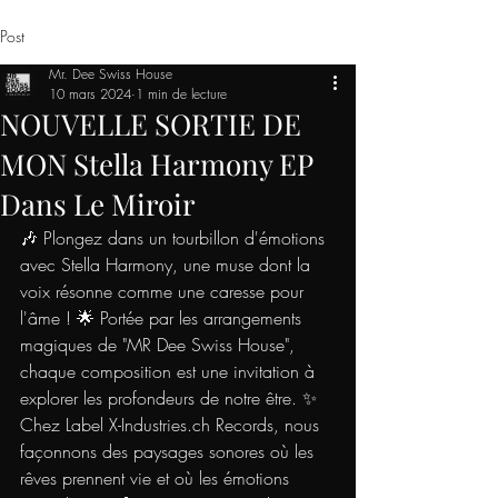
Post
Mr. Dee Swiss House
10 mars 2024
1 min de lecture
NOUVELLE SORTIE DE
MON Stella Harmony EP
Dans Le Miroir
🎶 Plongez dans un tourbillon d'émotions 
avec Stella Harmony, une muse dont la 
voix résonne comme une caresse pour 
l'âme ! 🌟 Portée par les arrangements 
magiques de "MR Dee Swiss House", 
chaque composition est une invitation à 
explorer les profondeurs de notre être. ✨ 
Chez Label 
X-Industries.ch
 Records, nous 
façonnons des paysages sonores où les 
rêves prennent vie et où les émotions 