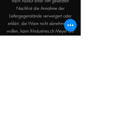
nach Ablauf einer ihm gesetzten
Nachfrist die Annahme der
Liefergegenstände verweigert oder
erklärt, die Ware nicht abnehmen zu
wollen, kann X-Industries.ch Meyer die
Erfüllung des Vertrages verweigern und
Schadensersatz wegen Nichterfüllung
verlangen. Wir berechnen hierfür
pauschal CHF 50.00 für die Umtriebe,
Postgebühren und Mahnkosten.
§13 Preise Massgebend sind die in
unserer Auftragsbestätigung genannten
Preise. Diese werden für Lagerware
zum Zeitpunkt der Online-Bestellung