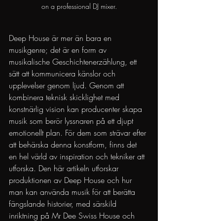
on a professional DJ mixer.
Deep House är mer än bara en 
musikgenre; det är en form av 
musikalische Geschichtenerzählung, ett 
sätt att kommunicera känslor och 
upplevelser genom ljud. Genom att 
kombinera teknisk skicklighet med 
konstnärlig vision kan producenter skapa 
musik som berör lyssnaren på ett djupt 
emotionellt plan. För dem som strävar efter 
att behärska denna konstform, finns det 
en hel värld av inspiration och tekniker att 
utforska. Den här artikeln utforskar 
produktionen av Deep House och hur 
man kan använda musik för att berätta 
fängslande historier, med särskild 
inriktning på Mr Dee Swiss House och 