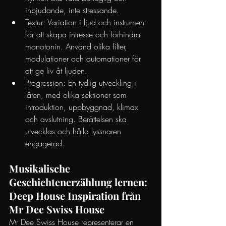
inbjudande, inte stressande.
Textur: Variation i ljud och instrument 
för att skapa intresse och förhindra 
monotonin. Använd olika filter, 
modulationer och automationer för 
att ge liv åt ljuden.
Progression: En tydlig utveckling i 
låten, med olika sektioner som 
introduktion, uppbyggnad, klimax 
och avslutning. Berättelsen ska 
utvecklas och hålla lyssnaren 
engagerad.
Musikalische 
Geschichtenerzählung lernen: 
Deep House Inspiration från 
Mr Dee Swiss House
Mr Dee Swiss House representerar en 