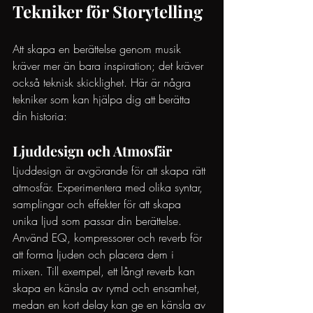
Tekniker för Storytelling
Att skapa en berättelse genom musik 
kräver mer än bara inspiration; det kräver 
också teknisk skicklighet. Här är några 
tekniker som kan hjälpa dig att berätta 
din historia:
Ljuddesign och Atmosfär
Ljuddesign är avgörande för att skapa rätt 
atmosfär. Experimentera med olika syntar, 
samplingar och effekter för att skapa 
unika ljud som passar din berättelse. 
Använd EQ, kompressorer och reverb för 
att forma ljuden och placera dem i 
mixen. Till exempel, ett långt reverb kan 
skapa en känsla av rymd och ensamhet, 
medan en kort delay kan ge en känsla av 