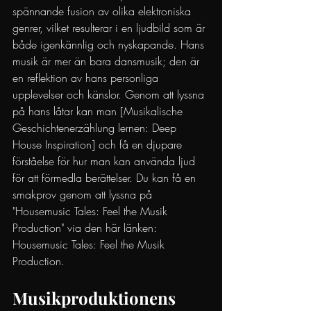
spännande fusion av olika elektroniska 
genrer, vilket resulterar i en ljudbild som är 
både igenkännlig och nyskapande. Hans 
musik är mer än bara dansmusik; den är 
en reflektion av hans personliga 
upplevelser och känslor. Genom att lyssna 
på hans låtar kan man [Musikalische 
Geschichtenerzählung lernen: Deep 
House Inspiration] och få en djupare 
förståelse för hur man kan använda ljud 
för att förmedla berättelser. Du kan få en 
smakprov genom att lyssna på 
"Housemusic Tales: Feel the Musik 
Production" via den här länken:
Housemusic Tales: Feel the Musik 
Production
.
Musikproduktionens 