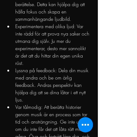
berättelse. Detta kan hjälpa dig att 
hålla fokus och skapa en 
sammanhängande ljudbild.
Experimentera med olika ljud: Var 
inte rädd för att prova nya saker och 
utmana dig själv. Ju mer du 
experimenterar, desto mer sannolikt 
är det att du hittar din egen unika 
röst.
Lyssna på feedback: Dela din musik 
med andra och be om ärlig 
feedback. Andras perspektiv kan 
hjälpa dig att se dina låtar i ett nytt 
ljus.
Var tålmodig: Att berätta historier 
genom musik är en process som tar 
tid och ansträngning. Ge inte upp 
om du inte får det att låta rätt med en 
gång. Öva och fortsätt lära dig, och 