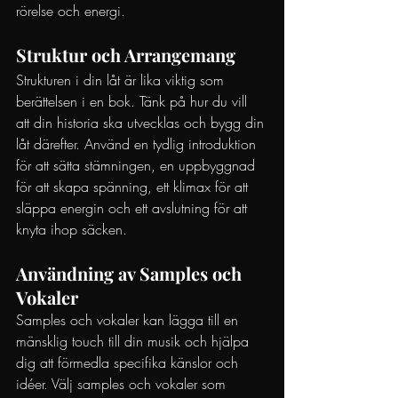
rörelse och energi.
Struktur och Arrangemang
Strukturen i din låt är lika viktig som 
berättelsen i en bok. Tänk på hur du vill 
att din historia ska utvecklas och bygg din 
låt därefter. Använd en tydlig introduktion 
för att sätta stämningen, en uppbyggnad 
för att skapa spänning, ett klimax för att 
släppa energin och ett avslutning för att 
knyta ihop säcken.
Användning av Samples och 
Vokaler
Samples och vokaler kan lägga till en 
mänsklig touch till din musik och hjälpa 
dig att förmedla specifika känslor och 
idéer. Välj samples och vokaler som 