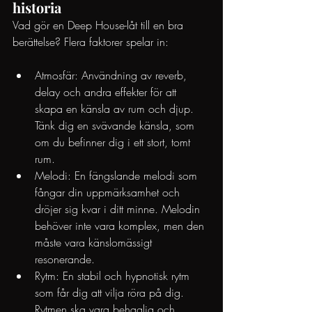
historia
Vad gör en Deep House-låt till en bra 
berättelse? Flera faktorer spelar in:
Atmosfär: Användning av reverb, 
delay och andra effekter för att 
skapa en känsla av rum och djup. 
Tänk dig en svävande känsla, som 
om du befinner dig i ett stort, tomt 
rum.
Melodi: En fängslande melodi som 
fångar din uppmärksamhet och 
dröjer sig kvar i ditt minne. Melodin 
behöver inte vara komplex, men den 
måste vara känslomässigt 
resonerande.
Rytm: En stabil och hypnotisk rytm 
som får dig att vilja röra på dig. 
Rytmen ska vara behaglig och 